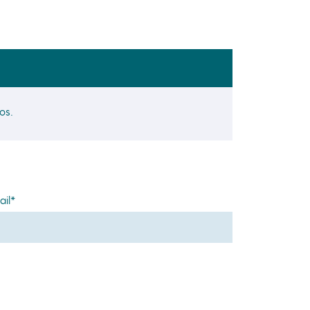
os.
il*