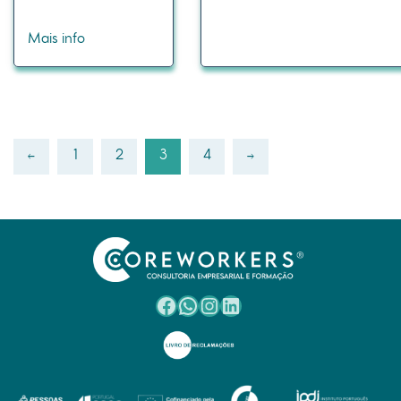
Mais info
←
1
2
3
4
→
Facebook
WhatsApp
Instagram
LinkedIn