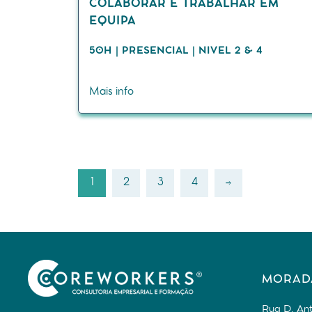
COLABORAR E TRABALHAR EM
EQUIPA
50H | PRESENCIAL | NIVEL 2 & 4
Mais info
1
2
3
4
→
MORAD
Rua D. Ant