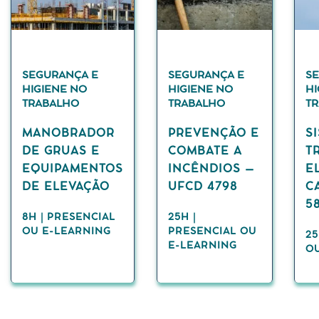
SEGURANÇA E
SEGURANÇA E
S
HIGIENE NO
HIGIENE NO
HI
TRABALHO
TRABALHO
T
MANOBRADOR
PREVENÇÃO E
S
DE GRUAS E
COMBATE A
T
EQUIPAMENTOS
INCÊNDIOS –
E
DE ELEVAÇÃO
UFCD 4798
C
58
8H | PRESENCIAL
25H |
OU E-LEARNING
PRESENCIAL OU
25
E-LEARNING
O