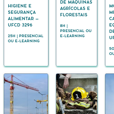
DE MÁQUINAS
HIGIENE E
M
AGRÍCOLAS E
SEGURANÇA
M
FLORESTAIS
ALIMENTAR –
C
UFCD 3296
E
8H |
PRESENCIAL OU
D
25H | PRESENCIAL
E-LEARNING
U
OU E-LEARNING
50
O